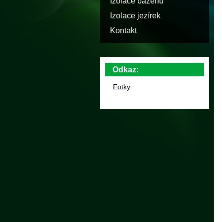
Izolace bazénů
Izolace jezírek
Kontakt
Odkaz:
Fotky