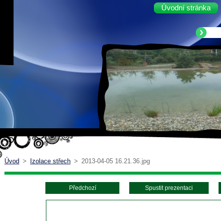
Úvodní stránka
Úvod
>
Izolace střech
>
2013-04-05 16.21.36.jpg
Předchozí
Spustit prezentaci