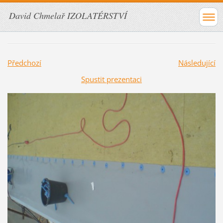
David Chmelař IZOLATÉRSTVÍ
Předchozí
Následující
Spustit prezentaci